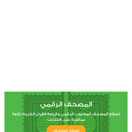
النساء
0
20826
استماع
اعجاب
00:00
00:00
5
المائدة
0
16621
استماع
اعجاب
المصحف الرقمي
00:00
00:00
تصفح المصحف المكتوب الرقمي وقراءة القران الكريم تلاوة
مباشرة على الانترنت
6
تصفح المصحف