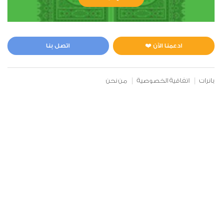
الأنعام
0
14769
استماع
اعجاب
ادعمنا الآن ❤️
اتصل بنا
00:00
00:00
بانرات
اتفاقية الخصوصية
من نحن
7
الأعراف
0
14121
استماع
اعجاب
00:00
00:00