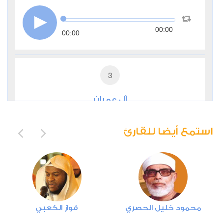
00:00
00:00
3
آل عمران
0
27308
استماع
اعجاب
استمع أيضا للقارئ
00:00
00:00
4
محمود خليل الحصري
فواز الكعبي