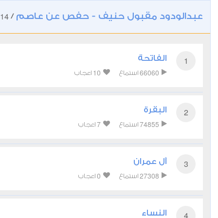
عبدالودود مقبول حنيف - حفص عن عاصم
14
/
الفاتحة
1
10
66060
استماع
اعجاب
البقرة
2
7
74855
استماع
اعجاب
آل عمران
3
0
27308
استماع
اعجاب
النساء
4