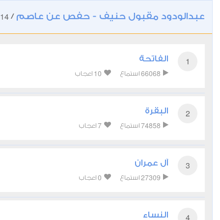
عبدالودود مقبول حنيف - حفص عن عاصم
14
/
الفاتحة
1
10
66068
استماع
اعجاب
البقرة
2
7
74858
استماع
اعجاب
آل عمران
3
0
27309
استماع
اعجاب
النساء
4