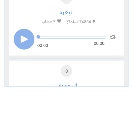
البقرة
7
74854
استماع
اعجاب
00:00
00:00
3
آل عمران
0
27304
استماع
اعجاب
00:00
00:00