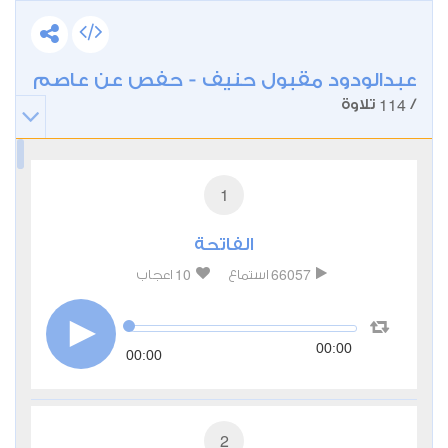
عبدالودود مقبول حنيف - حفص عن عاصم
114
/
تلاوة
1
الفاتحة
10
66057
استماع
اعجاب
00:00
00:00
2