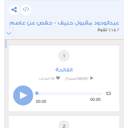
عبدالودود مقبول حنيف - حفص عن عاصم
114
/
تلاوة
1
الفاتحة
10
66061
استماع
اعجاب
00:00
00:00
2