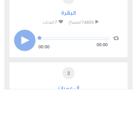
البقرة
7
74855
استماع
اعجاب
00:00
00:00
3
آل عمران
0
27308
استماع
اعجاب
00:00
00:00