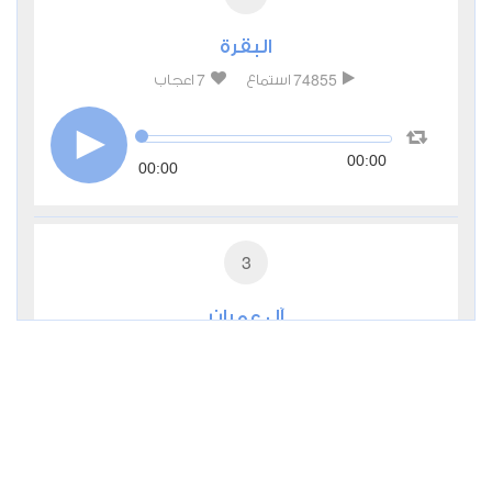
البقرة
7
74855
استماع
اعجاب
00:00
00:00
3
آل عمران
0
27308
استماع
اعجاب
00:00
00:00