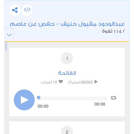
عبدالودود مقبول حنيف - حفص عن عاصم
114
/
تلاوة
1
الفاتحة
10
66060
استماع
اعجاب
00:00
00:00
2