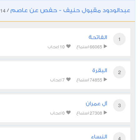
عبدالودود مقبول حنيف - حفص عن عاصم
14
/
الفاتحة
1
10
66065
استماع
اعجاب
البقرة
2
7
74855
استماع
اعجاب
آل عمران
3
0
27308
استماع
اعجاب
النساء
4