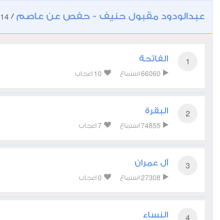
عبدالودود مقبول حنيف - حفص عن عاصم
14
/
الفاتحة
1
10
66060
استماع
اعجاب
البقرة
2
7
74855
استماع
اعجاب
آل عمران
3
0
27308
استماع
اعجاب
النساء
4