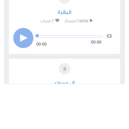
البقرة
7
74858
استماع
اعجاب
00:00
00:00
3
آل عمران
0
27309
استماع
اعجاب
00:00
00:00