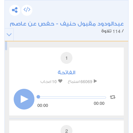
عبدالودود مقبول حنيف - حفص عن عاصم
114
/
تلاوة
1
الفاتحة
10
66069
استماع
اعجاب
00:00
00:00
2