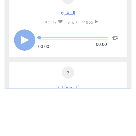
البقرة
7
74855
استماع
اعجاب
00:00
00:00
3
آل عمران
0
27308
استماع
اعجاب
00:00
00:00