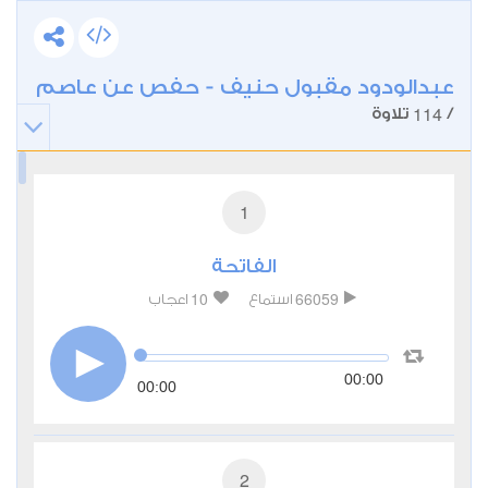
عبدالودود مقبول حنيف - حفص عن عاصم
114
/
تلاوة
1
الفاتحة
10
66059
استماع
اعجاب
00:00
00:00
2