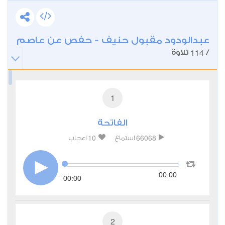
عبدالودود مقبول حنيف - حفص عن عاصم
114
/
تلاوة
1
الفاتحة
10
66068
استماع
اعجاب
00:00
00:00
2