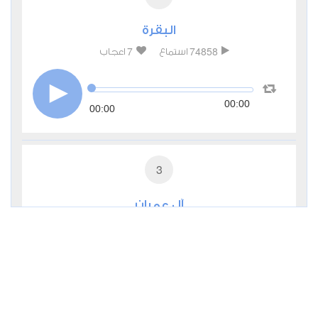
البقرة
7
74858
استماع
اعجاب
00:00
00:00
3
آل عمران
0
27309
استماع
اعجاب
00:00
00:00