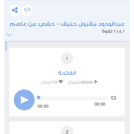
عبدالودود مقبول حنيف - حفص عن عاصم
114
/
تلاوة
1
الفاتحة
10
66068
استماع
اعجاب
00:00
00:00
2