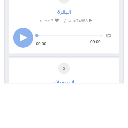
البقرة
7
74858
استماع
اعجاب
00:00
00:00
3
آل عمران
0
27309
استماع
اعجاب
00:00
00:00