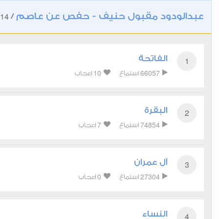
عبدالودود مقبول حنيف - حفص عن عاصم
14
/
الفاتحة
1
10
66057
استماع
اعجاب
البقرة
2
7
74854
استماع
اعجاب
آل عمران
3
0
27304
استماع
اعجاب
النساء
4