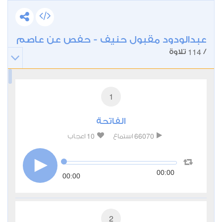
عبدالودود مقبول حنيف - حفص عن عاصم
114
/
تلاوة
1
الفاتحة
10
66070
استماع
اعجاب
00:00
00:00
2