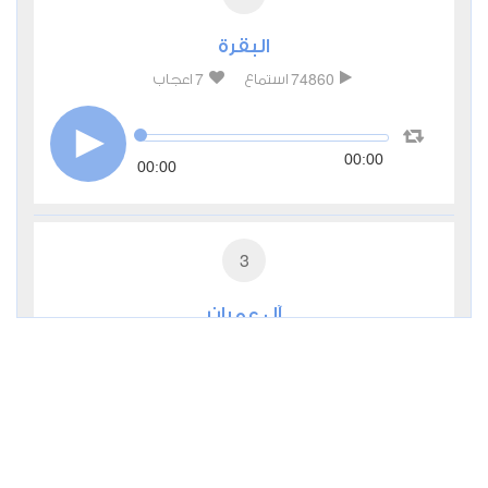
البقرة
7
74860
استماع
اعجاب
00:00
00:00
3
آل عمران
0
27309
استماع
اعجاب
00:00
00:00