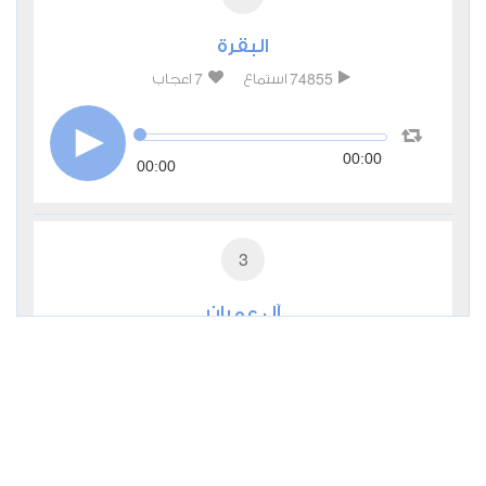
البقرة
7
74855
استماع
اعجاب
00:00
00:00
3
آل عمران
0
27308
استماع
اعجاب
00:00
00:00