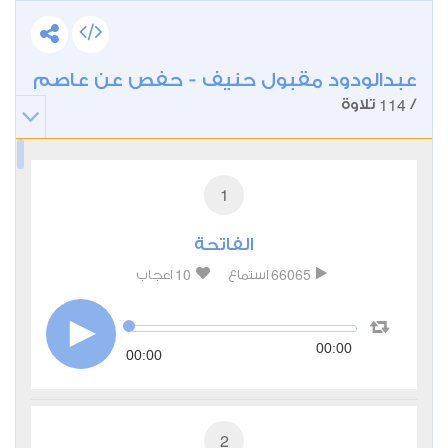
عبدالودود مقبول حنيف - حفص عن عاصم
114
/
تلاوة
1
الفاتحة
10
66065
استماع
اعجاب
00:00
00:00
2