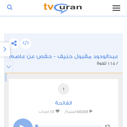
عبدالودود مقبول حنيف - حفص عن عاصم
114
/
تلاوة
1
الفاتحة
10
66068
استماع
اعجاب