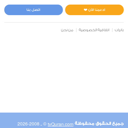
المائدة
0
16624
استماع
اعجاب
ادعمنا الآن ❤️
اتصل بنا
بانرات
اتفاقية الخصوصية
من نحن
00:00
00:00
6
الأنعام
0
14770
استماع
اعجاب
00:00
00:00
© ـ 2008-2026
tvQuran.com
جميع الحقوق محفوظة
7