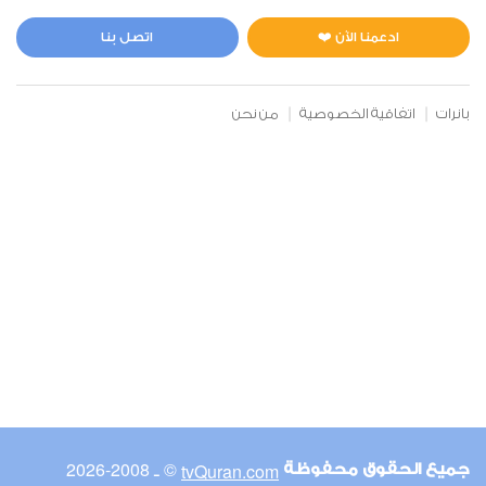
المائدة
0
16617
استماع
اعجاب
ادعمنا الآن ❤️
اتصل بنا
بانرات
اتفاقية الخصوصية
من نحن
00:00
00:00
6
الأنعام
0
14765
استماع
اعجاب
00:00
00:00
© ـ 2008-2026
tvQuran.com
جميع الحقوق محفوظة
7