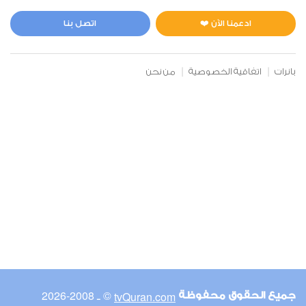
المائدة
0
16617
استماع
اعجاب
ادعمنا الآن ❤️
اتصل بنا
بانرات
اتفاقية الخصوصية
من نحن
00:00
00:00
6
الأنعام
0
14765
استماع
اعجاب
00:00
00:00
© ـ 2008-2026
tvQuran.com
جميع الحقوق محفوظة
7