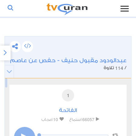
عبدالودود مقبول حنيف - حفص عن عاصم
114
/
تلاوة
1
الفاتحة
10
66057
استماع
اعجاب