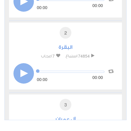
00:00
00:00
2
البقرة
7
74854
استماع
اعجاب
00:00
00:00
3
آل عمران
0
27303
استماع
اعجاب