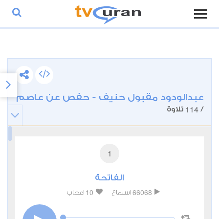
عبدالودود مقبول حنيف - حفص عن عاصم
114
/
تلاوة
1
الفاتحة
10
66068
استماع
اعجاب