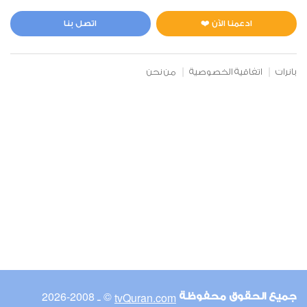
المائدة
0
16624
استماع
اعجاب
ادعمنا الآن ❤️
اتصل بنا
بانرات
اتفاقية الخصوصية
من نحن
00:00
00:00
6
الأنعام
0
14773
استماع
اعجاب
00:00
00:00
© ـ 2008-2026
tvQuran.com
جميع الحقوق محفوظة
7