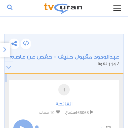
عبدالودود مقبول حنيف - حفص عن عاصم
114
/
تلاوة
1
الفاتحة
10
66068
استماع
اعجاب