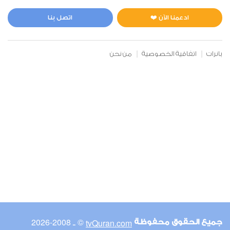
المائدة
0
16624
استماع
اعجاب
ادعمنا الآن ❤️
اتصل بنا
بانرات
اتفاقية الخصوصية
من نحن
00:00
00:00
6
الأنعام
0
14770
استماع
اعجاب
00:00
00:00
© ـ 2008-2026
tvQuran.com
جميع الحقوق محفوظة
7