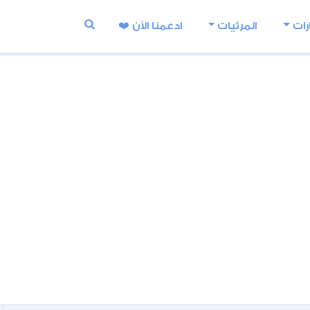
رات
المرئيات
ادعمنا اﻵن ❤️