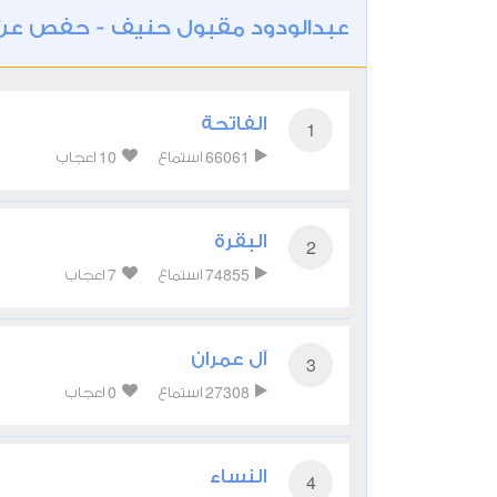
عبدالودود مقبول حنيف - حفص ع
الفاتحة
1
10
66061
استماع
اعجاب
البقرة
2
7
74855
استماع
اعجاب
آل عمران
3
0
27308
استماع
اعجاب
النساء
4