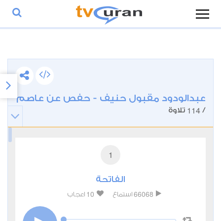
عبدالودود مقبول حنيف - حفص عن عاصم
114
/
تلاوة
1
الفاتحة
10
66068
استماع
اعجاب