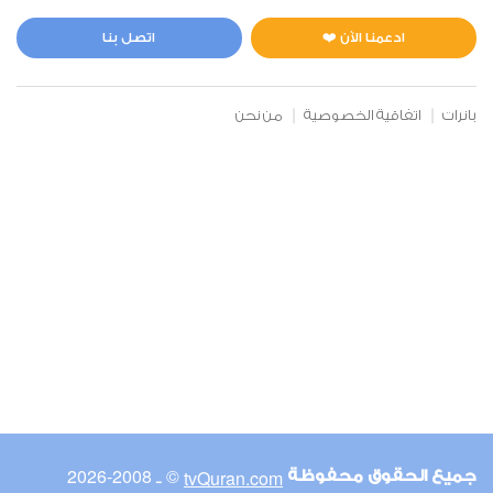
المائدة
0
16624
استماع
اعجاب
ادعمنا الآن ❤️
اتصل بنا
بانرات
اتفاقية الخصوصية
من نحن
00:00
00:00
6
الأنعام
0
14773
استماع
اعجاب
00:00
00:00
© ـ 2008-2026
tvQuran.com
جميع الحقوق محفوظة
7