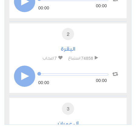
00:00
00:00
2
البقرة
7
74858
استماع
اعجاب
00:00
00:00
3
آل عمران
0
27309
استماع
اعجاب