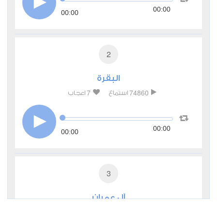
00:00
00:00
2
البقرة
7
74860
استماع
اعجاب
00:00
00:00
3
آل عمران
0
27311
استماع
اعجاب