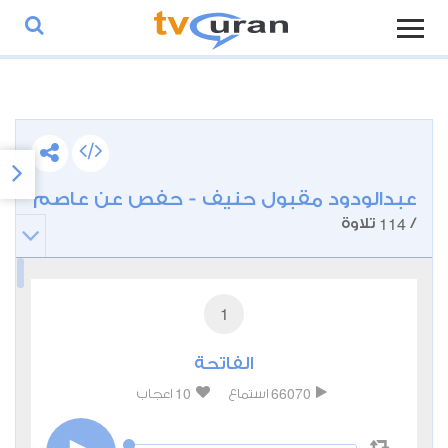
عبدالودود مقبول حنيف - حفص عن عاصم
114
/
تلاوة
1
الفاتحة
10
66070
استماع
اعجاب