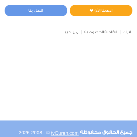
المائدة
0
16625
استماع
اعجاب
ادعمنا الآن ❤️
اتصل بنا
بانرات
اتفاقية الخصوصية
من نحن
00:00
00:00
6
الأنعام
0
14775
استماع
اعجاب
00:00
00:00
© ـ 2008-2026
tvQuran.com
جميع الحقوق محفوظة
7