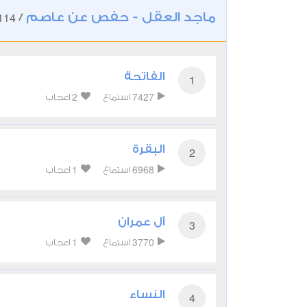
ماجد العقل - حفص عن عاصم
114
/
الفاتحة
1
2
7427
استماع
اعجاب
البقرة
2
1
6968
استماع
اعجاب
آل عمران
3
1
3770
استماع
اعجاب
النساء
4