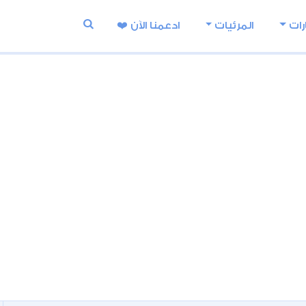
رات
المرئيات
ادعمنا اﻵن ❤️