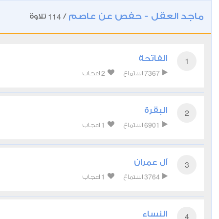
ماجد العقل - حفص عن عاصم
114
/
تلاوة
الفاتحة
1
2
7367
استماع
اعجاب
البقرة
2
1
6901
استماع
اعجاب
آل عمران
3
1
3764
استماع
اعجاب
النساء
4