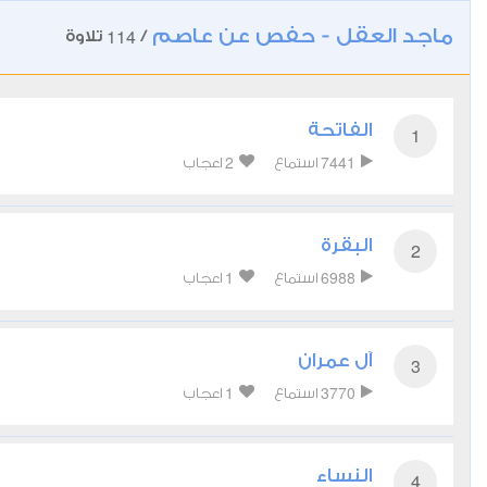
ماجد العقل - حفص عن عاصم
114
/
تلاوة
الفاتحة
1
2
7441
استماع
اعجاب
البقرة
2
1
6988
استماع
اعجاب
آل عمران
3
1
3770
استماع
اعجاب
النساء
4