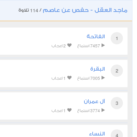
ماجد العقل - حفص عن عاصم
114
/
تلاوة
الفاتحة
1
2
7457
استماع
اعجاب
البقرة
2
1
7005
استماع
اعجاب
آل عمران
3
1
3774
استماع
اعجاب
النساء
4