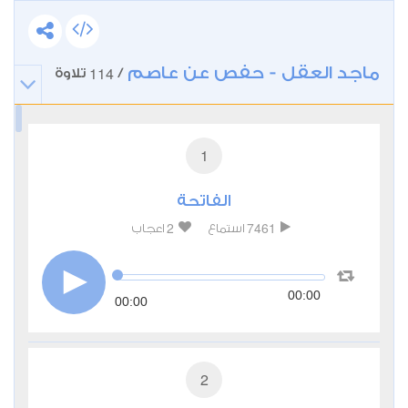
ماجد العقل - حفص عن عاصم
114
/
تلاوة
1
الفاتحة
2
7461
استماع
اعجاب
00:00
00:00
2