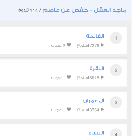
ماجد العقل - حفص عن عاصم
114
/
تلاوة
الفاتحة
1
2
7376
استماع
اعجاب
البقرة
2
1
6918
استماع
اعجاب
آل عمران
3
1
3764
استماع
اعجاب
النساء
4