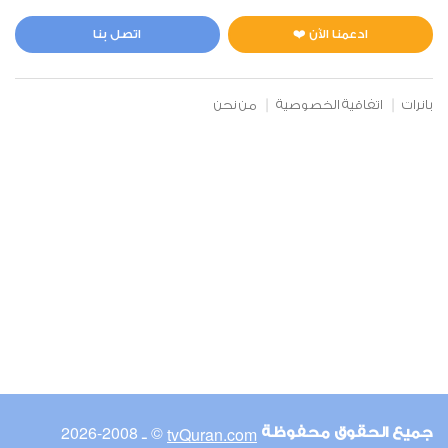
المائدة
0
5267
استماع
اعجاب
ادعمنا الآن ❤️
اتصل بنا
بانرات
اتفاقية الخصوصية
من نحن
00:00
00:00
6
الأنعام
0
5156
استماع
اعجاب
00:00
00:00
© ـ 2008-2026
tvQuran.com
جميع الحقوق محفوظة
7