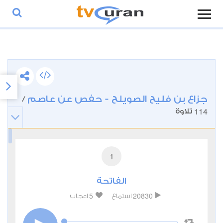
جزاع بن فليح الصويلح - حفص عن عاصم
/
114
تلاوة
1
الفاتحة
5
20830
استماع
اعجاب