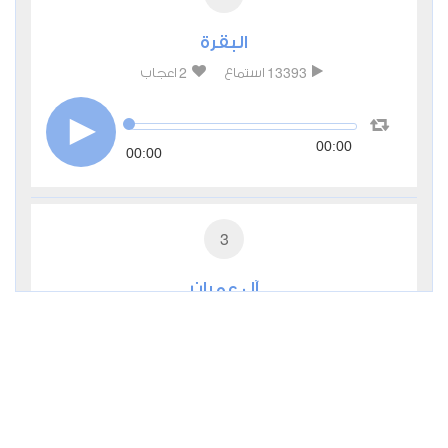
البقرة
2
13393
استماع
اعجاب
00:00
00:00
3
آل عمران
1
7880
استماع
اعجاب
00:00
00:00