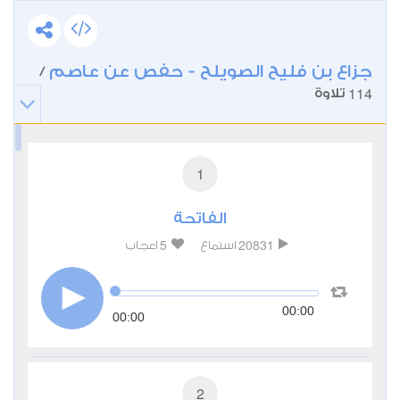
جزاع بن فليح الصويلح - حفص عن عاصم
/
114
تلاوة
1
الفاتحة
5
20831
استماع
اعجاب
00:00
00:00
2