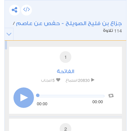
جزاع بن فليح الصويلح - حفص عن عاصم
/
114
تلاوة
1
الفاتحة
5
20830
استماع
اعجاب
00:00
00:00
2