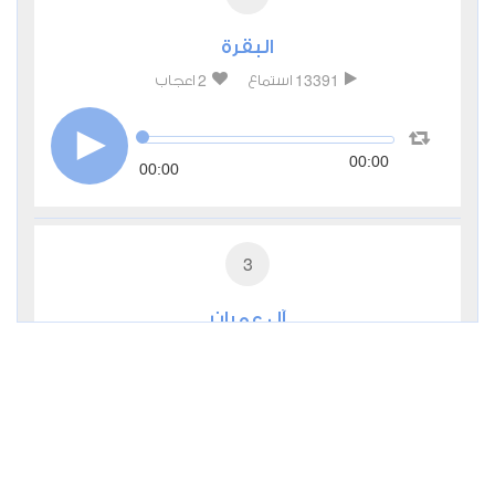
البقرة
2
13391
استماع
اعجاب
00:00
00:00
3
آل عمران
1
7875
استماع
اعجاب
00:00
00:00