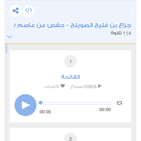
جزاع بن فليح الصويلح - حفص عن عاصم
/
114
تلاوة
1
الفاتحة
5
20828
استماع
اعجاب
00:00
00:00
2