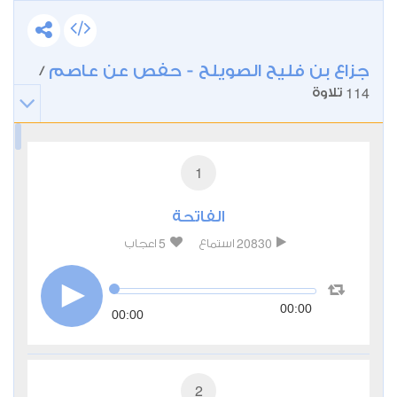
جزاع بن فليح الصويلح - حفص عن عاصم
/
114
تلاوة
1
الفاتحة
5
20830
استماع
اعجاب
00:00
00:00
2