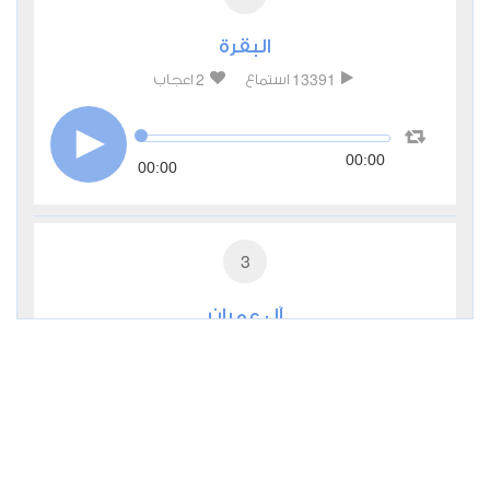
البقرة
2
13391
استماع
اعجاب
00:00
00:00
3
آل عمران
1
7877
استماع
اعجاب
00:00
00:00