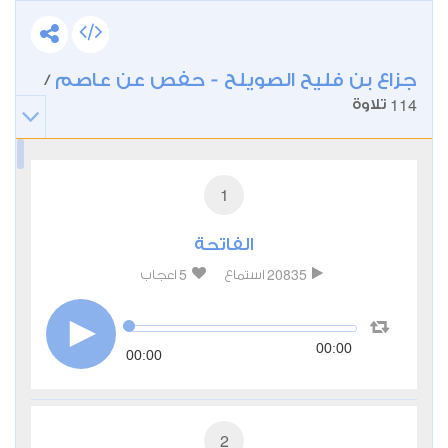
جزاع بن فليح الصويلح - حفص عن عاصم
/
114
تلاوة
1
الفاتحة
5
20835
استماع
اعجاب
00:00
00:00
2