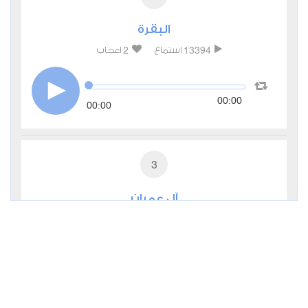
البقرة
2
13394
استماع
اعجاب
00:00
00:00
3
آل عمران
1
7883
استماع
اعجاب
00:00
00:00