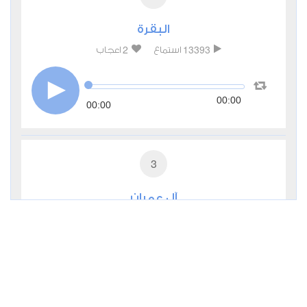
البقرة
2
13393
استماع
اعجاب
00:00
00:00
3
آل عمران
1
7880
استماع
اعجاب
00:00
00:00