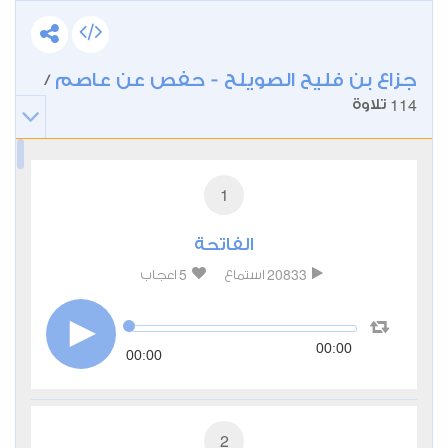
جزاع بن فليح الصويلح - حفص عن عاصم
/
114
تلاوة
1
الفاتحة
5
20833
استماع
اعجاب
00:00
00:00
2