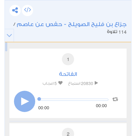
جزاع بن فليح الصويلح - حفص عن عاصم
/
114
تلاوة
1
الفاتحة
5
20830
استماع
اعجاب
00:00
00:00
2