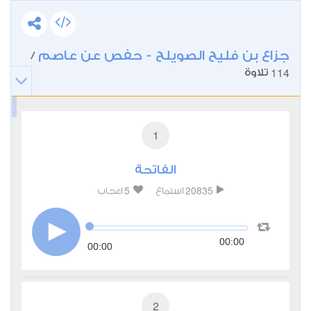
جزاع بن فليح الصويلح - حفص عن عاصم
/
114
تلاوة
1
الفاتحة
5
20835
استماع
اعجاب
00:00
00:00
2