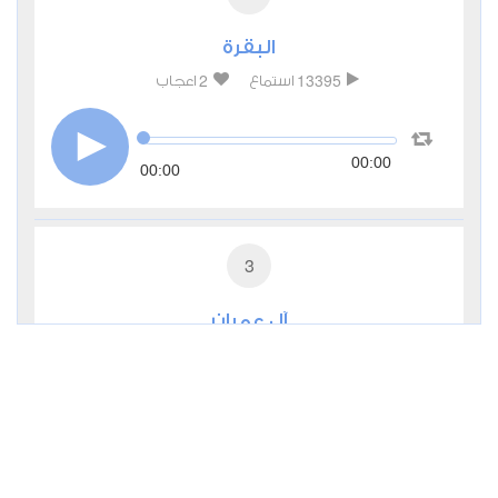
البقرة
2
13395
استماع
اعجاب
00:00
00:00
3
آل عمران
1
7883
استماع
اعجاب
00:00
00:00