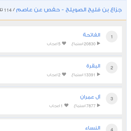
جزاع بن فليح الصويلح - حفص عن عاصم
114
/
تل
الفاتحة
1
5
20830
استماع
اعجاب
البقرة
2
2
13391
استماع
اعجاب
آل عمران
3
1
7877
استماع
اعجاب
النساء
4