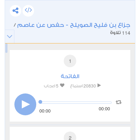
جزاع بن فليح الصويلح - حفص عن عاصم
/
114
تلاوة
1
الفاتحة
5
20830
استماع
اعجاب
00:00
00:00
2