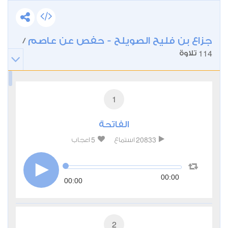
جزاع بن فليح الصويلح - حفص عن عاصم
/
114
تلاوة
1
الفاتحة
5
20833
استماع
اعجاب
00:00
00:00
2