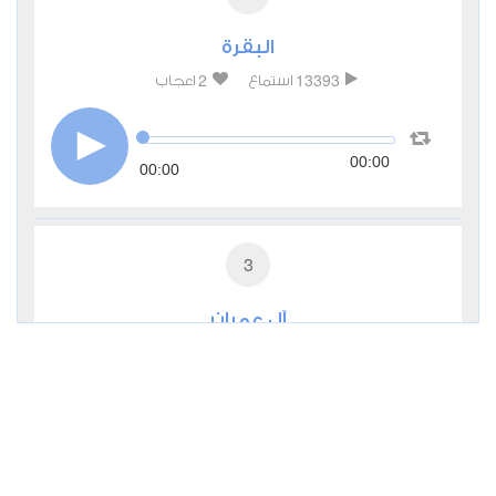
البقرة
2
13393
استماع
اعجاب
00:00
00:00
3
آل عمران
1
7881
استماع
اعجاب
00:00
00:00