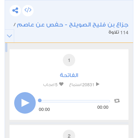
جزاع بن فليح الصويلح - حفص عن عاصم
/
114
تلاوة
1
الفاتحة
5
20831
استماع
اعجاب
00:00
00:00
2