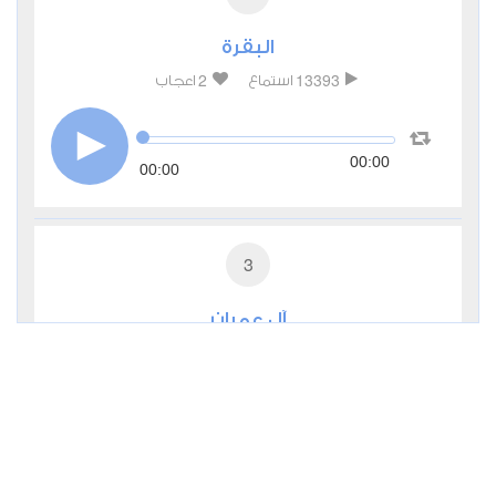
البقرة
2
13393
استماع
اعجاب
00:00
00:00
3
آل عمران
1
7880
استماع
اعجاب
00:00
00:00