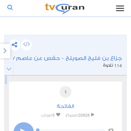
جزاع بن فليح الصويلح - حفص عن عاصم
/
114
تلاوة
1
الفاتحة
5
20828
استماع
اعجاب