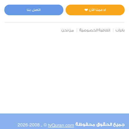
المائدة
0
5263
استماع
اعجاب
ادعمنا الآن ❤️
اتصل بنا
بانرات
اتفاقية الخصوصية
من نحن
00:00
00:00
6
الأنعام
0
5156
استماع
اعجاب
00:00
00:00
© ـ 2008-2026
tvQuran.com
جميع الحقوق محفوظة
7