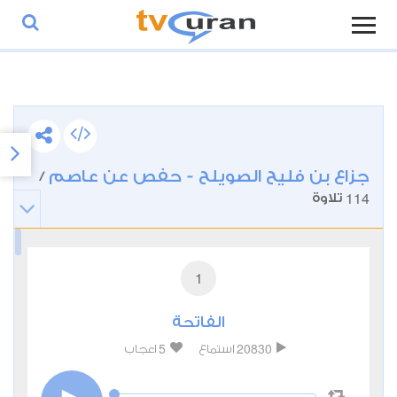
جزاع بن فليح الصويلح - حفص عن عاصم
/
114
تلاوة
1
الفاتحة
5
20830
استماع
اعجاب