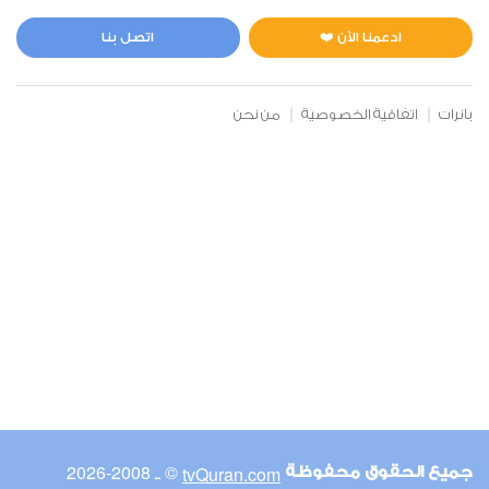
المائدة
0
5267
استماع
اعجاب
ادعمنا الآن ❤️
اتصل بنا
بانرات
اتفاقية الخصوصية
من نحن
00:00
00:00
6
الأنعام
0
5156
استماع
اعجاب
00:00
00:00
© ـ 2008-2026
tvQuran.com
جميع الحقوق محفوظة
7