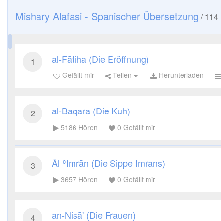
Mishary Alafasi - Spanischer Übersetzung
/
114
al-Fātiha (Die Eröffnung)
1
Gefällt mir
Teilen
Herunterladen
al-Baqara (Die Kuh)
2
5186
Hören
0
Gefällt mir
Āl ʿImrān (Die Sippe Imrans)
3
3657
Hören
0
Gefällt mir
an-Nisā' (Die Frauen)
4