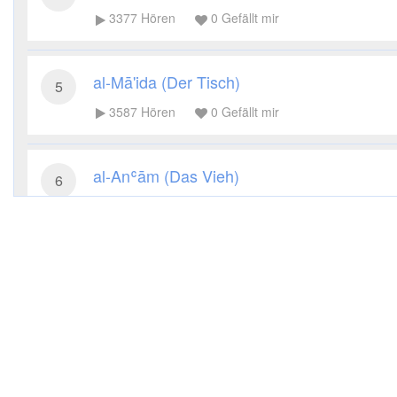
3377
Hören
0
Gefällt mir
al-Mā'ida (Der Tisch)
5
3587
Hören
0
Gefällt mir
al-Anʿām (Das Vieh)
6
3432
Hören
0
Gefällt mir
al-Aʿrāf (Die Höhen)
7
3346
Hören
0
Gefällt mir
al-Anfāl (Die Beute)
8
3395
Hören
0
Gefällt mir