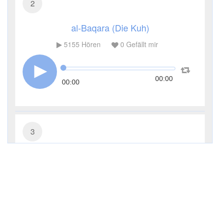
2
al-Baqara (Die Kuh)
5155
Hören
0
Gefällt mir
00:00
00:00
3
Āl ʿImrān (Die Sippe Imrans)
3624
Hören
0
Gefällt mir
00:00
00:00