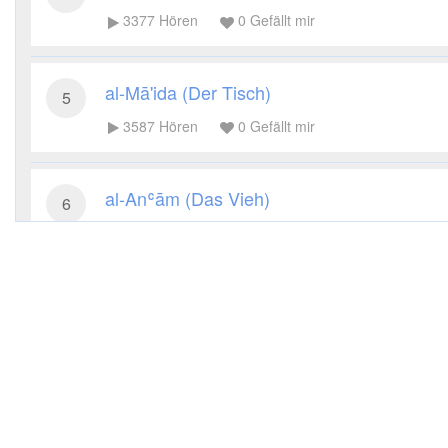
3377
Hören
0
Gefällt mir
al-Mā'ida (Der Tisch)
5
3587
Hören
0
Gefällt mir
al-Anʿām (Das Vieh)
6
Gefällt mir
Teilen
Herunterladen
al-Aʿrāf (Die Höhen)
7
3351
Hören
0
Gefällt mir
al-Anfāl (Die Beute)
8
3396
Hören
0
Gefällt mir