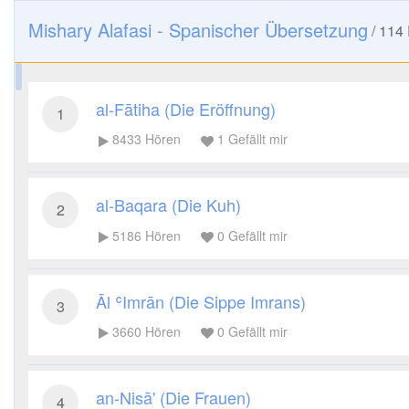
Mishary Alafasi - Spanischer Übersetzung
/
114
al-Fātiha (Die Eröffnung)
1
8433
Hören
1
Gefällt mir
al-Baqara (Die Kuh)
2
5186
Hören
0
Gefällt mir
Āl ʿImrān (Die Sippe Imrans)
3
3660
Hören
0
Gefällt mir
an-Nisā' (Die Frauen)
4