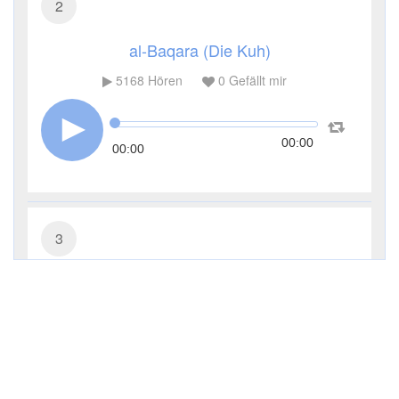
2
al-Baqara (Die Kuh)
5168
Hören
0
Gefällt mir
00:00
00:00
3
Āl ʿImrān (Die Sippe Imrans)
3630
Hören
0
Gefällt mir
00:00
00:00