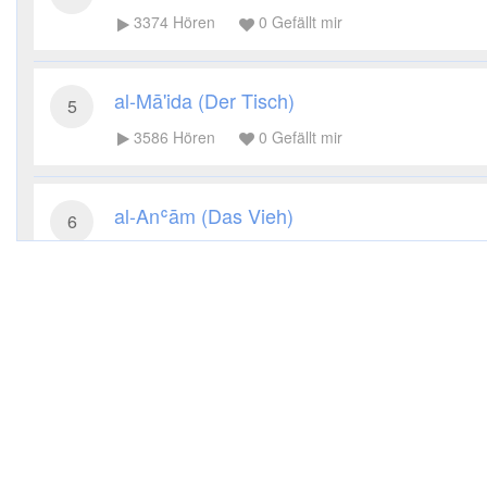
3374
Hören
0
Gefällt mir
al-Mā'ida (Der Tisch)
5
3586
Hören
0
Gefällt mir
al-Anʿām (Das Vieh)
6
3408
Hören
0
Gefällt mir
al-Aʿrāf (Die Höhen)
7
3339
Hören
0
Gefällt mir
al-Anfāl (Die Beute)
8
3391
Hören
0
Gefällt mir