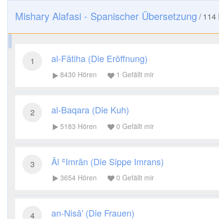
Mishary Alafasi - Spanischer Übersetzung
/
114
al-Fātiha (Die Eröffnung)
1
8430
Hören
1
Gefällt mir
al-Baqara (Die Kuh)
2
5183
Hören
0
Gefällt mir
Āl ʿImrān (Die Sippe Imrans)
3
3654
Hören
0
Gefällt mir
an-Nisā' (Die Frauen)
4