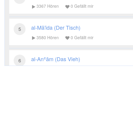
3367
Hören
0
Gefällt mir
al-Mā'ida (Der Tisch)
5
3580
Hören
0
Gefällt mir
al-Anʿām (Das Vieh)
6
3363
Hören
0
Gefällt mir
al-Aʿrāf (Die Höhen)
7
3308
Hören
0
Gefällt mir
al-Anfāl (Die Beute)
8
3385
Hören
0
Gefällt mir