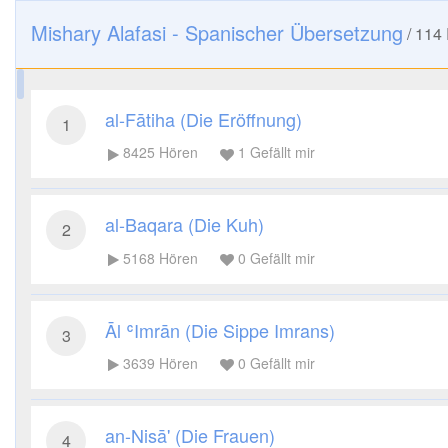
Mishary Alafasi - Spanischer Übersetzung
/
114
al-Fātiha (Die Eröffnung)
1
8425
Hören
1
Gefällt mir
al-Baqara (Die Kuh)
2
5168
Hören
0
Gefällt mir
Āl ʿImrān (Die Sippe Imrans)
3
3639
Hören
0
Gefällt mir
an-Nisā' (Die Frauen)
4